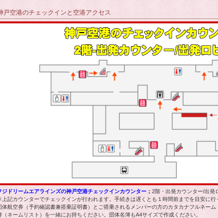
神戸空港のチェックインと空港アクセス
フジドリームエアラインズの神戸空港チェックインカウンター；
2階・出発カウンター/出発
※上記カウンターでチェックインが行われます。手続きは遅くとも１時間前までを目安に行
団体航空券（予約確認書兼搭乗証明書）とご搭乗されるメンバーの方のカタカナフルネーム
簿（ネームリスト）を一緒にお持ちください。団体名簿もA4サイズで作成ください。