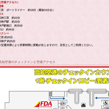
（空港アクセス）
電車
三宮 ポートライナー 約18分（最短16分台）
バス
阪神三宮 約22分
新神戸駅 約32分
神戸駅南口 約30分
USJ 約45分
タクシー
三宮 約20分
新神戸 約25分
※交通渋滞により所要時間に変動が生じますので、目安としてご利用ください。
高知空港のチェックインと空港アクセス