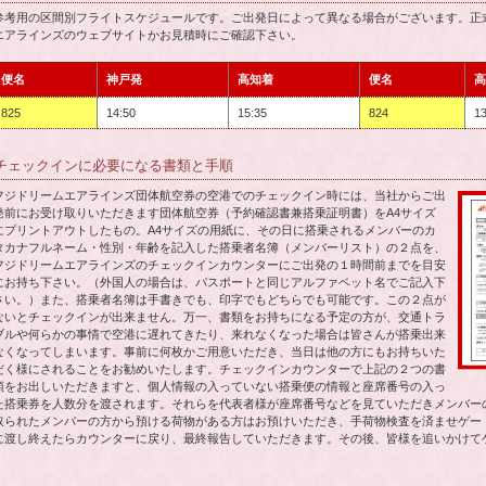
参考用の区間別フライトスケジュールです。ご出発日によって異なる場合がございます。正
エアラインズのウェブサイトかお見積時にご確認下さい。
便名
神戸発
高知着
便名
高
825
14:50
15:35
824
13
チェックインに必要になる書類と手順
フジドリームエアラインズ団体航空券の空港でのチェックイン時には、当社からご出
発前にお受け取りいただきます団体航空券（予約確認書兼搭乗証明書）をA4サイズ
にプリントアウトしたもの。A4サイズの用紙に、その日に搭乗されるメンバーのカ
タカナフルネーム・性別・年齢を記入した搭乗者名簿（メンバーリスト）の２点を、
フジドリームエアラインズのチェックインカウンターにご出発の１時間前までを目安
にお持ち下さい。（外国人の場合は、パスポートと同じアルファベット名でご記入下
さい。）また、搭乗者名簿は手書きでも、印字でもどちらでも可能です。この２点が
ないとチェックインが出来ません。万一、書類をお持ちになる予定の方が、交通トラ
ブルや何らかの事情で空港に遅れてきたり、来れなくなった場合は皆さんが搭乗出来
なくなってしまいます。事前に何枚かご用意いただき、当日は他の方にもお持ちいた
だく様にされることをお勧めいたします。チェックインカウンターで上記の２つの書
類をお出しいただきますと、個人情報の入っていない搭乗便の情報と座席番号の入っ
た搭乗券を人数分を渡されます。それらを代表者様が座席番号などを見ていただきメンバー
取られたメンバーの方から預ける荷物がある方はお預けいただき、手荷物検査を済ませゲー
に渡し終えたらカウンターに戻り、最終報告していただきます。その後、皆様を追いかけて