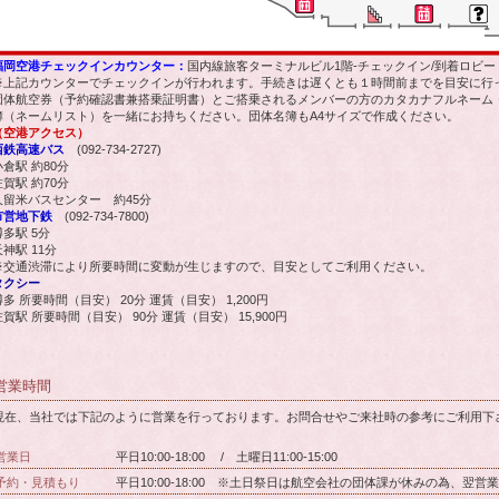
福岡空港チェックインカウンター：
国内線旅客ターミナルビル1階-チェックイン/到着ロビー
※上記カウンターでチェックインが行われます。手続きは遅くとも１時間前までを目安に行っ
団体航空券（予約確認書兼搭乗証明書）とご搭乗されるメンバーの方のカタカナフルネーム
簿（ネームリスト）を一緒にお持ちください。団体名簿もA4サイズで作成ください。
（空港アクセス）
西鉄高速バス
(092-734-2727)
小倉駅 約80分
佐賀駅 約70分
久留米バスセンター 約45分
市営地下鉄
(092-734-7800)
博多駅 5分
神駅 11分
※交通渋滞により所要時間に変動が生じますので、目安としてご利用ください。
タクシー
博多 所要時間（目安） 20分 運賃（目安） 1,200円
佐賀駅 所要時間（目安） 90分 運賃（目安） 15,900円
営業時間
現在、当社では下記のように営業を行っております。お問合せやご来社時の参考にご利用下
営業日
平日10:00-18:00 / 土曜日11:00-15:00
予約・見積もり
平日10:00-18:00 ※土日祭日は航空会社の団体課が休みの為、