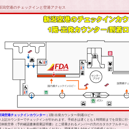
新潟空港のチェックインと空港アクセス
新潟空港チェックインカウンター；
1階-出発カウンター/到着ロビー
※上記カウンターでチェックインが行われます。手続きは遅くとも１時間前までを目安に行
団体航空券（予約確認書兼搭乗証明書）とご搭乗されるメンバーの方のカタカナフルネーム
簿（ネームリスト）を一緒にお持ちください。団体名簿もA4サイズで作成ください。