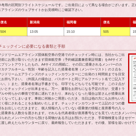
参考用の区間別フライトスケジュールです。ご出発日によって異なる場合がございます。正
エアラインズのウェブサイトかお見積時にご確認下さい。
便名
新潟発
福岡着
便名
福
504
13:05
15:10
505
15
チェックインに必要になる書類と手順
フジドリームエアラインズ団体航空券の空港でのチェックイン時には、当社からご出
発前にお受け取りいただきます団体航空券（予約確認書兼搭乗証明書）をA4サイズ
にプリントアウトしたもの。A4サイズの用紙に、その日に搭乗されるメンバーのカ
タカナフルネーム・性別・年齢を記入した搭乗者名簿（メンバーリスト）の２点を、
フジドリームエアラインズのチェックインカウンターにご出発の１時間前までを目安
にお持ち下さい。（外国人の場合は、パスポートと同じアルファベット名でご記入下
さい。）また、搭乗者名簿は手書きでも、印字でもどちらでも可能です。この２点が
ないとチェックインが出来ません。万一、書類をお持ちになる予定の方が、交通トラ
ブルや何らかの事情で空港に遅れてきたり、来れなくなった場合は皆さんが搭乗出来
なくなってしまいます。事前に何枚かご用意いただき、当日は他の方にもお持ちいた
だく様にされることをお勧めいたします。チェックインカウンターで上記の２つの書
類をお出しいただきますと、個人情報の入っていない搭乗便の情報と座席番号の入っ
た搭乗券を人数分を渡されます。それらを代表者様が座席番号などを見ていただきメンバー
取られたメンバーの方から預ける荷物がある方はお預けいただき、手荷物検査を済ませゲー
に渡し終えたらカウンターに戻り、最終報告していただきます。その後、皆様を追いかけて